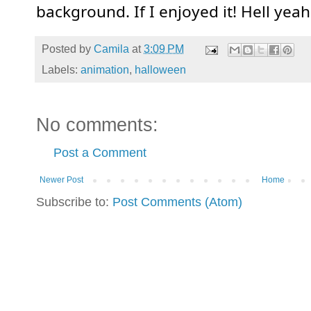
background. If I enjoyed it! Hell yeah
Posted by
Camila
at
3:09 PM
Labels:
animation
,
halloween
No comments:
Post a Comment
Newer Post
Home
Subscribe to:
Post Comments (Atom)