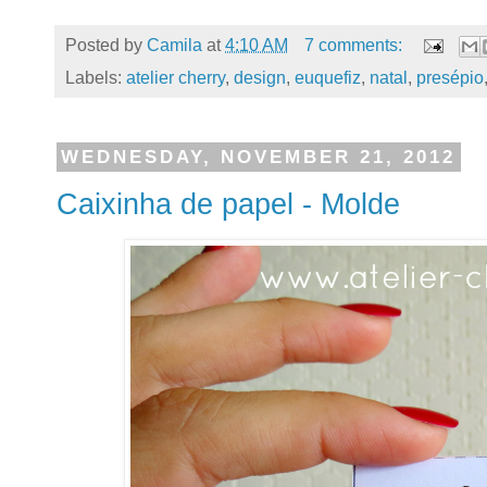
Posted by
Camila
at
4:10 AM
7 comments:
Labels:
atelier cherry
,
design
,
euquefiz
,
natal
,
presépio
WEDNESDAY, NOVEMBER 21, 2012
Caixinha de papel - Molde