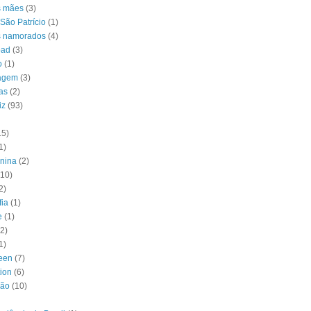
s mães
(3)
São Patrício
(1)
s namorados
(4)
oad
(3)
o
(1)
agem
(3)
as
(2)
iz
(93)
15)
1)
unina
(2)
(10)
2)
fia
(1)
e
(1)
(2)
1)
een
(7)
tion
(6)
ção
(10)