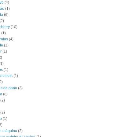
vo
(4)
ção
(1)
la
(6)
(2)
 cherry
(10)
l
(1)
rolas
(4)
te
(1)
r
(1)
2)
(1)
os
(1)
de notas
(1)
2)
s de pano
(3)
do
(8)
(2)
(2)
o
(1)
3)
e máquina
(2)