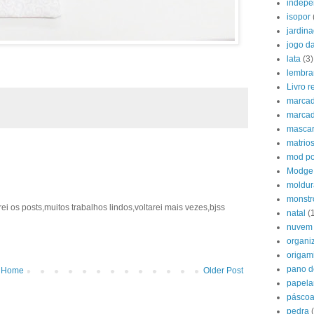
indepe
isopor
jardin
jogo d
lata
(3)
lembra
Livro 
marcad
marcad
mascar
matrio
mod p
Modge
moldur
monstr
 os posts,muitos trabalhos lindos,voltarei mais vezes,bjss
natal
(
nuvem
organi
origam
pano d
Home
Older Post
papela
pásco
pedra