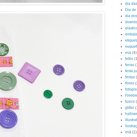
dia da
Dia de 
dia do
downl
elástic
embal
etiquet
euquef
eva
(4)
feltro
(
ferias
(
festa j
festas
flores
(
fotogra
Freebi
fuxico
glitter
(
hallow
illustra
ilustra
imã
(1)