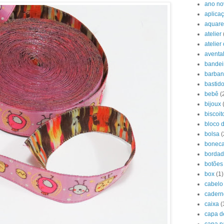
ano no
aplica
aquare
atelier
atelier
aventa
bandei
barban
bastido
bebê
(
bijoux
biscoit
bloco 
bolsa
(
boneca
borda
botões
box
(1)
cabelo
cadern
caixa
(
capa d