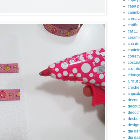
capa pa
capa p
carimb
carnav
cartão
cat
(1)
cerami
chá de
confet
correti
costur
cozinh
crianç
Cricut
crochê
cupca
decora
decou
dedoc
desbr
design
dia da 
dia das