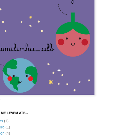
e
 ME LEVEM ATÉ...
os
(1)
eiro
(1)
ion
(4)