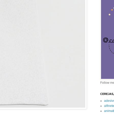
Follow m
CEREJAS,
adesiv
alfinet
animat