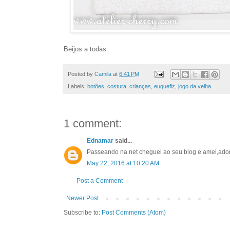
Beijos a todas
Posted by
Camila
at
6:41 PM
Labels:
botões
,
costura
,
crianças
,
euquefiz
,
jogo da velha
1 comment:
Ednamar
said...
Passeando na net cheguei ao seu blog e amei,adorei
May 22, 2016 at 10:20 AM
Post a Comment
Newer Post
Subscribe to:
Post Comments (Atom)