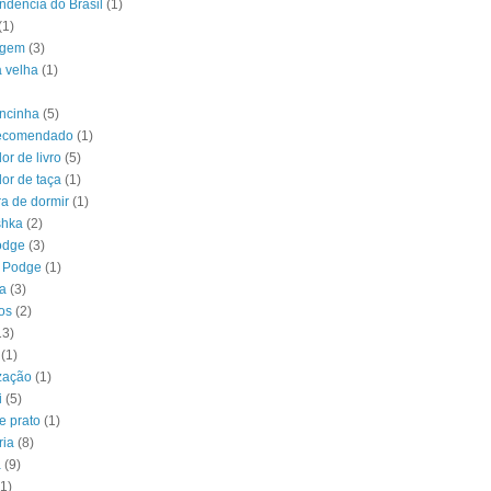
ndência do Brasil
(1)
(1)
agem
(3)
a velha
(1)
ncinha
(5)
recomendado
(1)
or de livro
(5)
or de taça
(1)
a de dormir
(1)
shka
(2)
odge
(3)
 Podge
(1)
a
(3)
os
(2)
13)
(1)
zação
(1)
i
(5)
e prato
(1)
ria
(8)
a
(9)
(1)