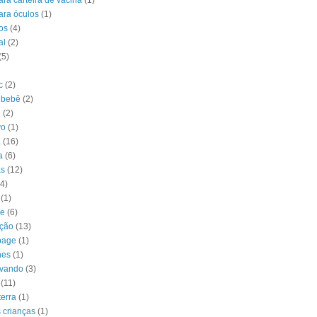
ra carteira de vacina
(1)
ara óculos
(1)
os
(4)
al
(2)
(5)
c
(2)
 bebê
(2)
e
(2)
vo
(1)
a
(16)
a
(6)
as
(12)
(4)
(1)
ke
(6)
ção
(13)
page
(1)
hes
(1)
avando
(3)
(11)
terra
(1)
 crianças
(1)