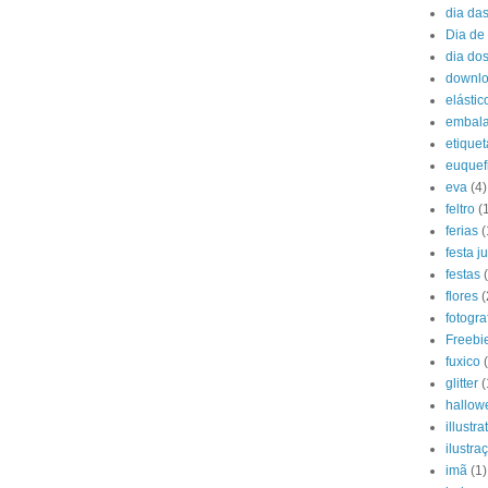
dia da
Dia de 
dia do
downl
elástic
embal
etiquet
euquef
eva
(4)
feltro
(
ferias
(
festa j
festas
flores
(
fotogra
Freebi
fuxico
glitter
(
hallow
illustra
ilustra
imã
(1)