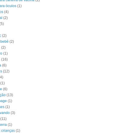
ra carteira de vacina
(1)
ara óculos
(1)
os
(4)
al
(2)
(5)
c
(2)
 bebê
(2)
e
(2)
vo
(1)
a
(16)
a
(6)
as
(12)
(4)
(1)
ke
(6)
ção
(13)
page
(1)
hes
(1)
avando
(3)
(11)
terra
(1)
 crianças
(1)