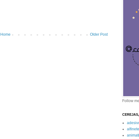
Home
Older Post
Follow m
CEREJAS,
adesiv
alfinet
animat