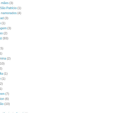
s mães
(3)
São Patrício
(1)
s namorados
(4)
oad
(3)
o
(1)
agem
(3)
as
(2)
iz
(93)
15)
1)
unina
(2)
(10)
2)
fia
(1)
e
(1)
(2)
1)
een
(7)
tion
(6)
ção
(10)