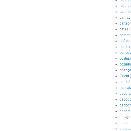
capa pa
capa p
carimb
carnav
cartão
cat
(1)
cerami
chá de
confet
correti
costur
cozinh
crianç
Cricut
crochê
cupca
decora
decou
dedoc
desbr
design
dia da 
dia das