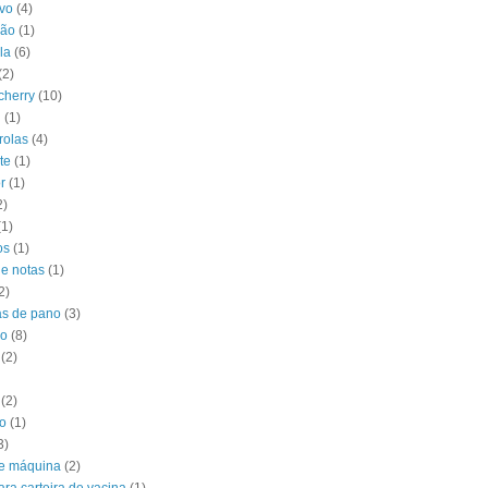
vo
(4)
ção
(1)
la
(6)
(2)
 cherry
(10)
l
(1)
rolas
(4)
te
(1)
r
(1)
2)
(1)
os
(1)
de notas
(1)
2)
s de pano
(3)
do
(8)
(2)
(2)
o
(1)
3)
e máquina
(2)