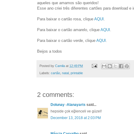
aqueles que amamos são queridos!
Esse ano criei três diferentes cartões para download e 
Para baixar o cartão rosa, clique
AQUI
.
Para baixar o cartão amarelo, clique
AQUI
.
Para baixar o cartão verde, clique
AQUI
.
Beijos a todos
Posted by
Camila
at
12:49 PM
Labels:
cartão
,
natal
,
printable
2 comments:
Dolunay -Alanayarts
said...
hepside çok eğlenceli ve güzel!
December 13, 2018 at 2:03 PM
Márcia Carvalho
said...