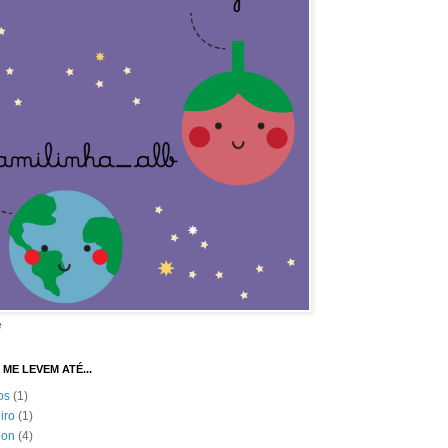
e
 ME LEVEM ATÉ...
os
(1)
eiro
(1)
ion
(4)