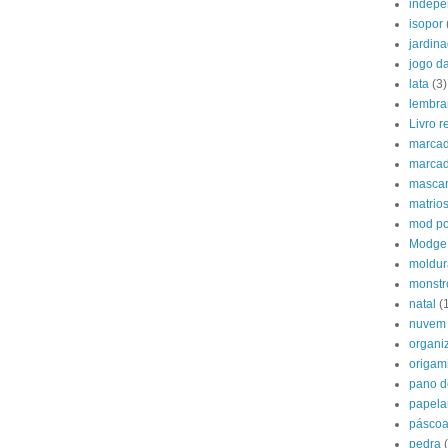
indepe
isopor
jardin
jogo d
lata
(3)
lembra
Livro 
marcad
marcad
mascar
matrio
mod p
Modge
moldur
monstr
natal
(
nuvem
organi
origam
pano d
papela
pásco
pedra