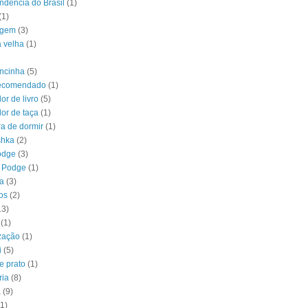
ndência do Brasil
(1)
(1)
agem
(3)
a velha
(1)
ncinha
(5)
recomendado
(1)
or de livro
(5)
or de taça
(1)
a de dormir
(1)
shka
(2)
odge
(3)
 Podge
(1)
a
(3)
os
(2)
13)
(1)
zação
(1)
i
(5)
e prato
(1)
ria
(8)
a
(9)
(1)