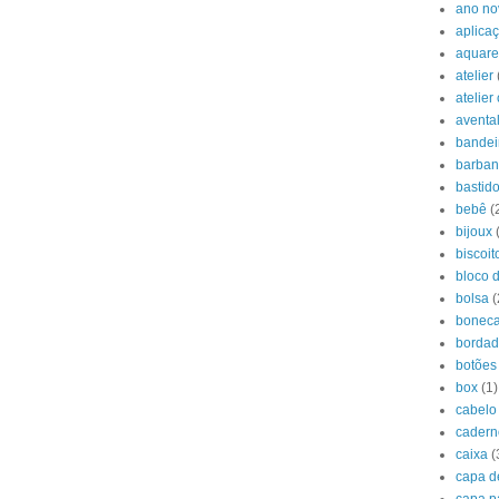
ano no
aplica
aquare
atelier
atelier
aventa
bandei
barban
bastido
bebê
(
bijoux
biscoit
bloco 
bolsa
(
boneca
borda
botões
box
(1)
cabelo
cadern
caixa
(
capa d