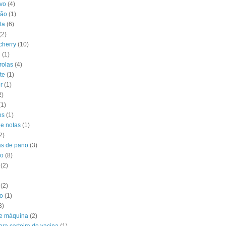
vo
(4)
ção
(1)
la
(6)
(2)
 cherry
(10)
l
(1)
rolas
(4)
te
(1)
r
(1)
2)
(1)
os
(1)
de notas
(1)
2)
s de pano
(3)
do
(8)
(2)
(2)
o
(1)
3)
e máquina
(2)