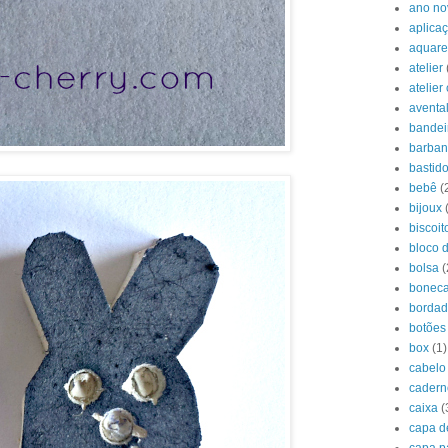
ano no
aplica
aquare
atelier
atelier
aventa
bandei
barban
bastido
bebê
(
bijoux
biscoit
bloco 
bolsa
(
boneca
borda
botões
box
(1)
cabelo
cadern
caixa
(
capa d