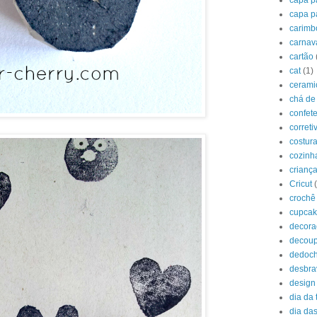
capa pa
capa p
carimb
carnav
cartão
cat
(1)
cerami
chá de
confet
correti
costur
cozinh
crianç
Cricut
crochê
cupca
decora
decou
dedoc
desbr
design
dia da 
dia das