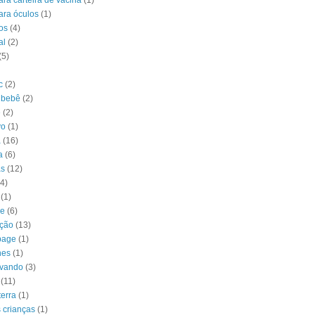
ra carteira de vacina
(1)
ara óculos
(1)
os
(4)
al
(2)
(5)
c
(2)
 bebê
(2)
e
(2)
vo
(1)
a
(16)
a
(6)
as
(12)
(4)
(1)
ke
(6)
ção
(13)
page
(1)
hes
(1)
avando
(3)
(11)
terra
(1)
 crianças
(1)