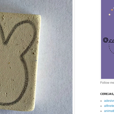
Follow m
CEREJAS,
adesiv
alfinet
animat