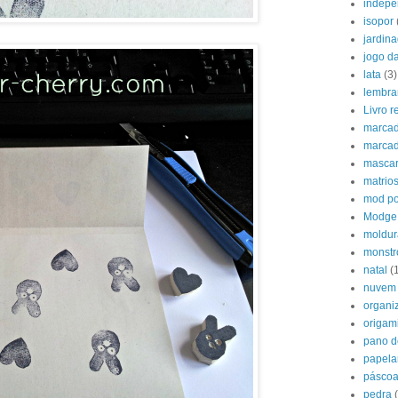
indepe
isopor
jardin
jogo d
lata
(3)
lembra
Livro 
marcad
marcad
mascar
matrio
mod p
Modge
moldur
monstr
natal
(
nuvem
organi
origam
pano d
papela
pásco
pedra