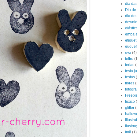
dia da
Dia de 
dia do
downl
elástic
embal
etiquet
euquef
eva
(4)
feltro
(
ferias
(
festa j
festas
flores
(
fotogra
Freebi
fuxico
glitter
(
hallow
illustra
ilustra
imã
(1)