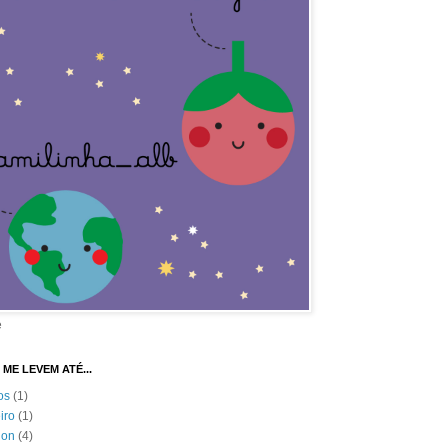
e
 ME LEVEM ATÉ...
os
(1)
eiro
(1)
ion
(4)