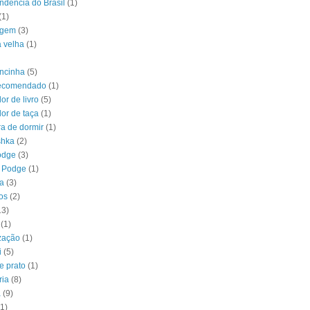
ndência do Brasil
(1)
(1)
agem
(3)
a velha
(1)
ncinha
(5)
recomendado
(1)
or de livro
(5)
or de taça
(1)
a de dormir
(1)
shka
(2)
odge
(3)
 Podge
(1)
a
(3)
os
(2)
13)
(1)
zação
(1)
i
(5)
e prato
(1)
ria
(8)
a
(9)
(1)