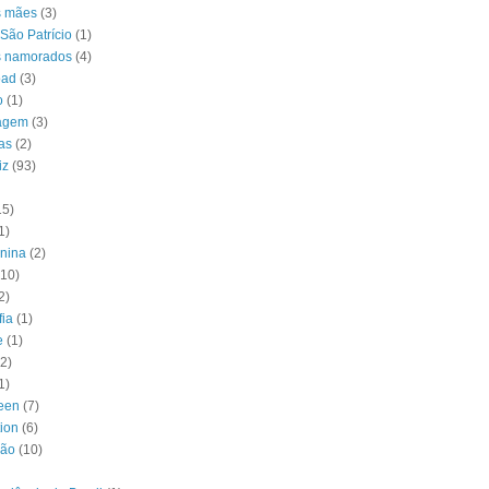
s mães
(3)
São Patrício
(1)
s namorados
(4)
oad
(3)
o
(1)
agem
(3)
as
(2)
iz
(93)
15)
1)
unina
(2)
(10)
2)
fia
(1)
e
(1)
(2)
1)
een
(7)
tion
(6)
ção
(10)